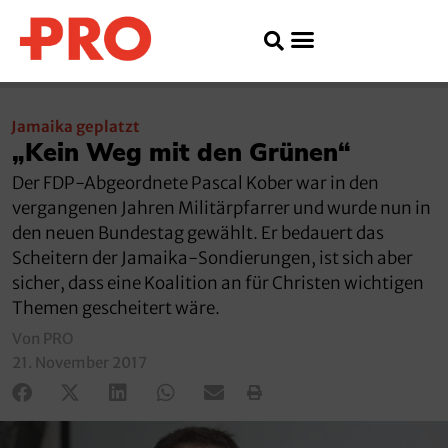
Jamaika geplatzt
„Kein Weg mit den Grünen“
Der FDP-Abgeordnete Pascal Kober war in den
vergangenen Jahren Militärpfarrer und wurde nun in
den neuen Bundestag gewählt. Er bedauert das
Scheitern der Jamaika-Sondierungen, ist sich aber
sicher, dass eine Koalition an für Christen wichtigen
Themen gescheitert wäre.
Von PRO
21. November 2017