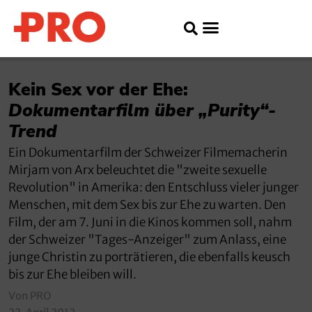
Kein Sex vor der Ehe:
Dokumentarfilm über „Purity“-
Trend
Ein Dokumentarfilm der Schweizer Filmemacherin
Mirjam von Arx beleuchtet die "zweite sexuelle
Revolution" in Amerika: den Entschluss vieler junger
Menschen, mit dem Sex bis zur Ehe zu warten. Den
Film, der am 7. Juni in die Kinos kommen soll, nahm
der Schweizer "Tages-Anzeiger" zum Anlass, eine
junge Christin zu porträtieren, die ebenfalls keusch
bis zur Ehe bleiben will.
Von PRO