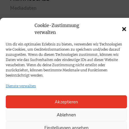
Mediadaten
PROKOMPAKT
Cookie-Zustimmung
verwalten
Impressum
Um dir ein optimales Erlebnis zu bieten, verwenden wir Technologien
SPENDEN
wie Cookies, um Geräteinformationen zu speichern und/oder darauf
zuzugreifen. Wenn du diesen Technologien zustimmst, können wir
Datenschutz
Daten wie das Surfverhalten oder eindeutige IDs auf dieser Website
verarbeiten. Wenn du deine Zustimmung nicht erteilst oder
zurückziehst, können bestimmte Merkmale und Funktionen
KONTAKT
beeinträchtigt werden.
Cookie-Richtlinie
Dienste verwalten
Akzeptieren
Ablehnen
Einstellungen ansehen