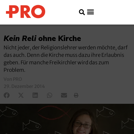
Kein Reli
ohne Kirche
Nicht jeder, der Religionslehrer werden möchte, darf
das auch. Denn die Kirche muss dazu ihre Erlaubnis
geben. Für manche Freikirchler wird das zum
Problem.
Von PRO
29. Dezember 2014