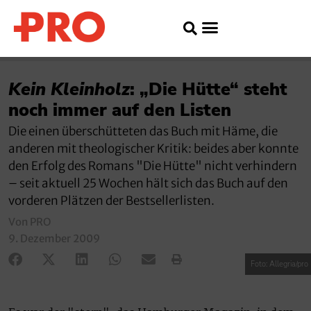
Kein Kleinholz
: „Die Hütte“ steht
noch immer auf den Listen
Die einen überschütteten das Buch mit Häme, die
anderen mit theologischer Kritik: beides aber konnte
den Erfolg des Romans "Die Hütte" nicht verhindern
– seit aktuell 25 Wochen hält sich das Buch auf den
vorderen Plätzen der Bestsellerlisten.
Von PRO
9. Dezember 2009
Foto: Allegria/pro