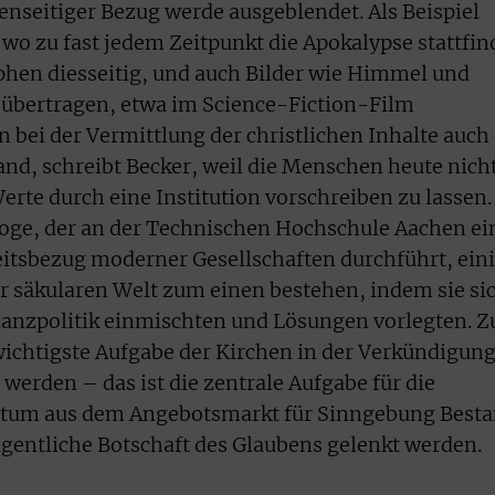
enseitiger Bezug werde ausgeblendet. Als Beispiel
o zu fast jedem Zeitpunkt die Apokalypse stattfin
ophen diesseitig, und auch Bilder wie Himmel und
übertragen, etwa im Science-Fiction-Film
 bei der Vermittlung der christlichen Inhalte auch
d, schreibt Becker, weil die Menschen heute nich
Werte durch eine Institution vorschreiben zu lassen.
loge, der an der Technischen Hochschule Aachen ei
itsbezug moderner Gesellschaften durchführt, ein
er säkularen Welt zum einen bestehen, indem sie si
inanzpolitik einmischten und Lösungen vorlegten. 
 wichtigste Aufgabe der Kirchen in der Verkündigung
werden – das ist die zentrale Aufgabe für die
entum aus dem Angebotsmarkt für Sinngebung Best
eigentliche Botschaft des Glaubens gelenkt werden.