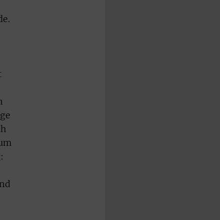
de.
t
n
ige
ch
Zum
:
and