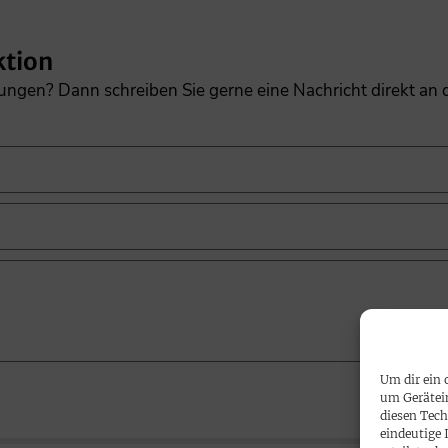
ktion
gungen? Dann schreiben Sie gerne eine Nachricht direkt an
Um dir ein 
um Gerätei
diesen Tech
eindeutige 