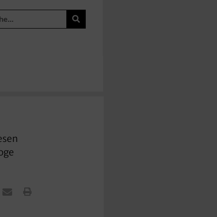
iesen
loge