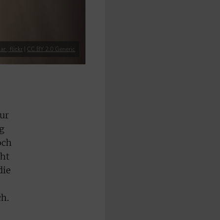
 , flickr
|
CC BY 2.0 Generic
nur
g
och
cht
die
h.