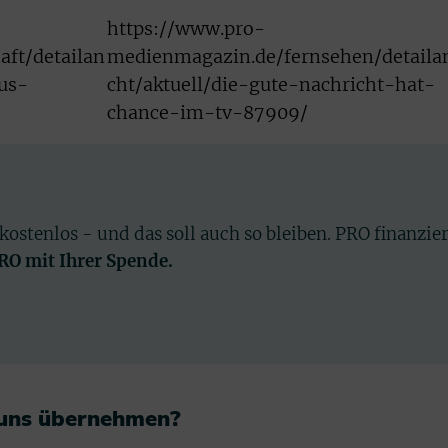
https://www.pro-
ft/detailan
medienmagazin.de/fernsehen/detaila
aus-
cht/aktuell/die-gute-nachricht-hat-
chance-im-tv-87909/
 kostenlos - und das soll auch so bleiben. PRO finanzie
PRO mit Ihrer Spende.
 uns übernehmen?​