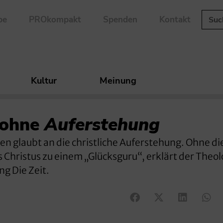
be
PROkompakt
Spenden
Kontakt
Kultur
Meinung
ohne
Auferstehung
hen glaubt an die christliche Auferstehung. Ohne d
Christus zu einem „Glücksguru“, erklärt der Theo
g Die Zeit.