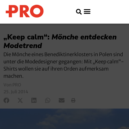
„Keep calm“:
Mönche entdecken
Modetrend
Die Mönche eines Benediktinerklosters in Polen sind
unter die Modedesigner gegangen: Mit „Keep calm“-
Shirts wollen sie auf ihren Orden aufmerksam
machen.
Von PRO
25. Juli 2014