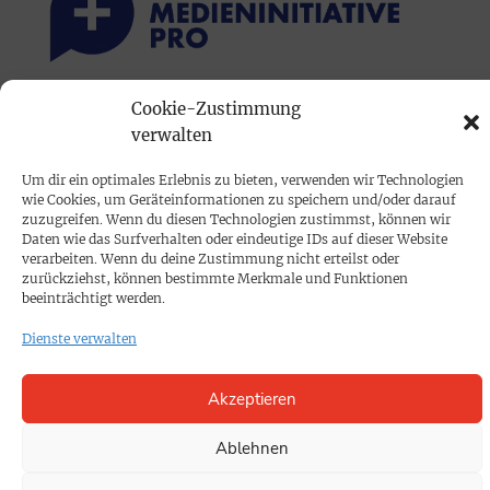
Cookie-Zustimmung
PRINTAUSGABE
verwalten
Mediadaten
Um dir ein optimales Erlebnis zu bieten, verwenden wir Technologien
wie Cookies, um Geräteinformationen zu speichern und/oder darauf
PROKOMPAKT
zuzugreifen. Wenn du diesen Technologien zustimmst, können wir
Daten wie das Surfverhalten oder eindeutige IDs auf dieser Website
Impressum
verarbeiten. Wenn du deine Zustimmung nicht erteilst oder
zurückziehst, können bestimmte Merkmale und Funktionen
beeinträchtigt werden.
SPENDEN
Dienste verwalten
Datenschutz
Akzeptieren
KONTAKT
Cookie-Richtlinie
Ablehnen