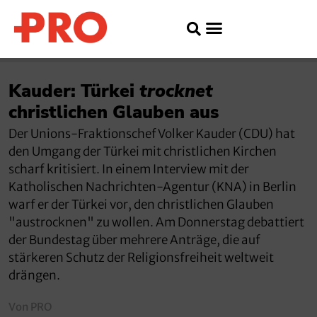
Kauder: Türkei
trocknet
christlichen Glauben aus
Der Unions-Fraktionschef Volker Kauder (CDU) hat
den Umgang der Türkei mit christlichen Kirchen
scharf kritisiert. In einem Interview mit der
Katholischen Nachrichten-Agentur (KNA) in Berlin
warf er der Türkei vor, den christlichen Glauben
"austrocknen" zu wollen. Am Donnerstag debattiert
der Bundestag über mehrere Anträge, die auf
stärkeren Schutz der Religionsfreiheit weltweit
drängen.
Von PRO