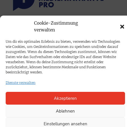
Cookie-Zustimmung
PRINTAUSGABE
verwalten
Mediadaten
Um dir ein optimales Erlebnis zu bieten, verwenden wir Technologien
wie Cookies, um Geräteinformationen zu speichern und/oder darauf
PROKOMPAKT
zuzugreifen. Wenn du diesen Technologien zustimmst, können wir
Daten wie das Surfverhalten oder eindeutige IDs auf dieser Website
Impressum
verarbeiten. Wenn du deine Zustimmung nicht erteilst oder
zurückziehst, können bestimmte Merkmale und Funktionen
beeinträchtigt werden.
SPENDEN
Dienste verwalten
Datenschutz
Akzeptieren
KONTAKT
Cookie-Richtlinie
Ablehnen
Einstellungen ansehen