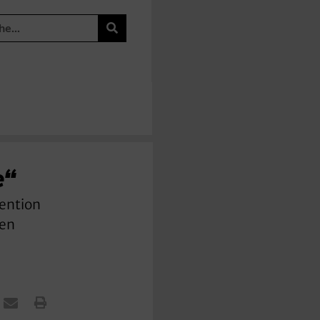
e“
vention
den
n