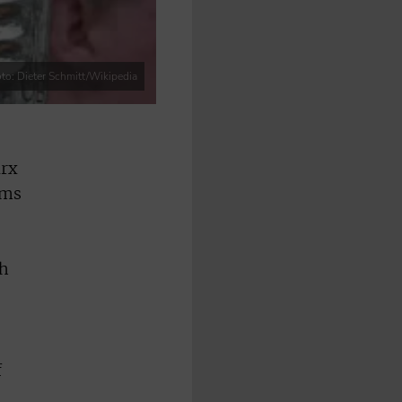
to: Dieter Schmitt/Wikipedia
arx
ums
ch
f