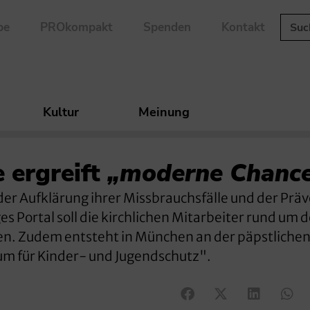
be
PROkompakt
Spenden
Kontakt
Kultur
Meinung
e ergreift
„moderne Chanc
der Aufklärung ihrer Missbrauchsfälle und der Prä
es Portal soll die kirchlichen Mitarbeiter rund um 
len. Zudem entsteht in München an der päpstliche
um für Kinder- und Jugendschutz".