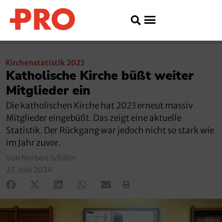
Kirchenstatistik 2023
Katholische Kirche büßt weiter
Mitglieder ein
Die katholischen Kirche hat 2023 erneut massiv
Mitglieder eingebüßt. Das zeigt eine aktuelle
Statistik. Der Rückgang war jedoch nicht so stark wie
im Jahr zuvor.
Von Norbert Schäfer
27. Juni 2024