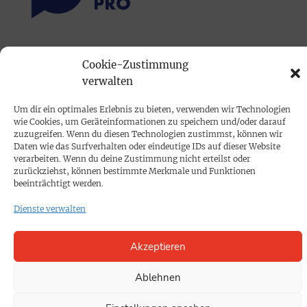
PRINTAUSGABE
Cookie-Zustimmung
Mediadaten
verwalten
Um dir ein optimales Erlebnis zu bieten, verwenden wir Technologien
PROKOMPAKT
wie Cookies, um Geräteinformationen zu speichern und/oder darauf
zuzugreifen. Wenn du diesen Technologien zustimmst, können wir
Impressum
Daten wie das Surfverhalten oder eindeutige IDs auf dieser Website
verarbeiten. Wenn du deine Zustimmung nicht erteilst oder
zurückziehst, können bestimmte Merkmale und Funktionen
SPENDEN
beeinträchtigt werden.
Datenschutz
Dienste verwalten
KONTAKT
Akzeptieren
Cookie-Richtlinie
Ablehnen