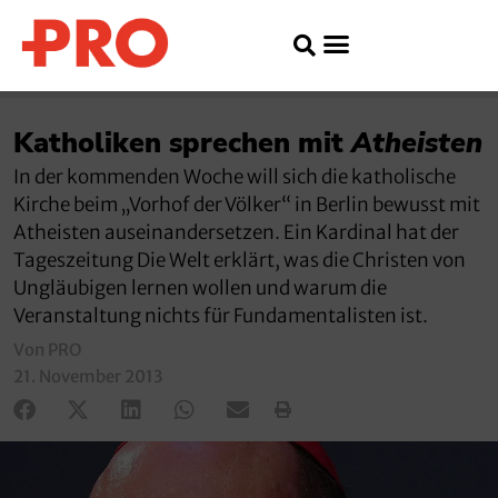
Katholiken sprechen mit
Atheisten
In der kommenden Woche will sich die katholische
Kirche beim „Vorhof der Völker“ in Berlin bewusst mit
Atheisten auseinandersetzen. Ein Kardinal hat der
Tageszeitung Die Welt erklärt, was die Christen von
Ungläubigen lernen wollen und warum die
Veranstaltung nichts für Fundamentalisten ist.
Von PRO
21. November 2013