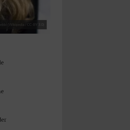
iebbi (Wikipedia / CC-BY 3.0)
de
he
der