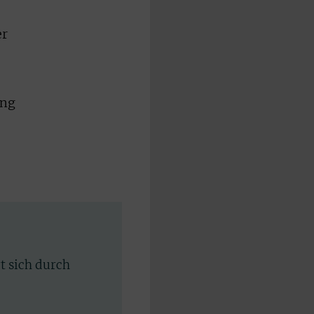
er
ung
rt sich durch