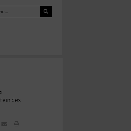
er
tein des