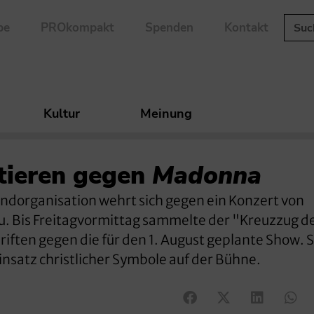
be
PROkompakt
Spenden
Kontakt
Kultur
Meinung
tieren gegen
Madonna
endorganisation wehrt sich gegen ein Konzert von
 Bis Freitagvormittag sammelte der "Kreuzzug d
iften gegen die für den 1. August geplante Show. S
insatz christlicher Symbole auf der Bühne.