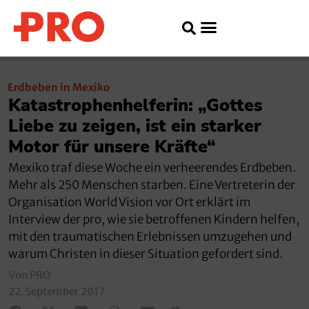
Erdbeben in Mexiko
Katastrophenhelferin: „Gottes
Liebe zu zeigen, ist ein starker
Motor für unsere Kräfte“
Mexiko traf diese Woche ein verheerendes Erdbeben.
Mehr als 250 Menschen starben. Eine Vertreterin der
Organisation World Vision vor Ort erklärt im
Interview der pro, wie sie betroffenen Kindern helfen,
mit den traumatischen Erlebnissen umzugehen und
warum Christen in dieser Situation gefordert sind.
Von PRO
22. September 2017