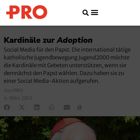
Kardinäle zur
Adoption
Social Media für den Papst. Die international tätige
katholische Jugendbewegung Jugend2000 möchte
die Kardinäle mit Gebeten unterstützen, wenn sie
demnächst den Papst wählen. Dazu haben sie zu
einer Social Media-Aktion aufgerufen.
Von PRO
4. März 2013