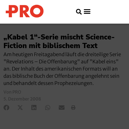
„Kabel 1“-Serie mischt Science-
Fiction mit biblischem Text
Am heutigen Freitagabend läuft die dreiteilige Serie
"Revelations – Die Offenbarung" auf "Kabel eins"
an. Der Inhalt des amerikanischen Formats will an
das biblische Buch der Offenbarung angelehnt sein
und behandelt dessen Prophezeiungen.
Von PRO
5. Dezember 2008