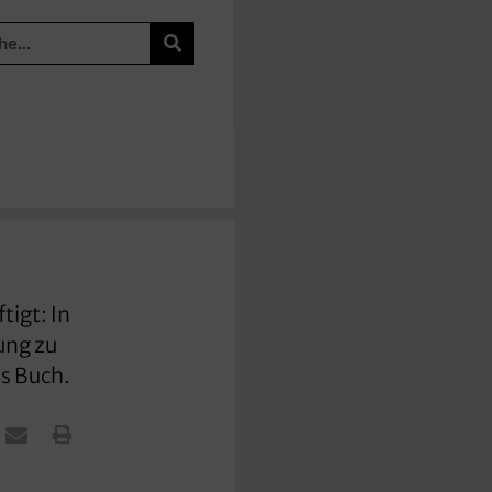
tigt: In
ung zu
es Buch.