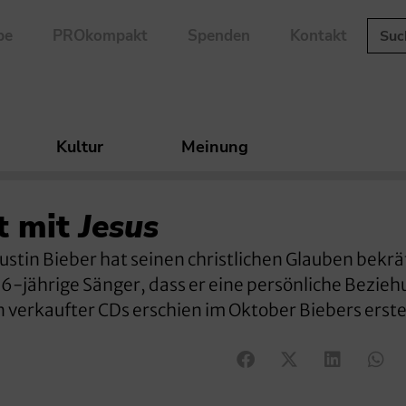
be
PROkompakt
Spenden
Kontakt
Kultur
Meinung
et mit
Jesus
tin Bieber hat seinen christlichen Glauben bekräf
16-jährige Sänger, dass er eine persönliche Bezieh
n verkaufter CDs erschien im Oktober Biebers erst