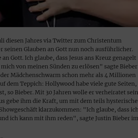
uli diesen Jahres via Twitter zum Christentum
er seinen Glauben an Gott nun noch ausführlicher.
e an Gott. Ich glaube, dass Jesus ans Kreuz genagelt
m mich von meinen Sünden zu erlösen" sagte Bieber
l der Mädchenschwarm schon mehr als 4 Millionen
 auf dem Teppich: Hollywood habe viele gute Seiten,
, so Bieber. Mit 30 Jahren wolle er verheiratet sei
us gebe ihm die Kraft, um mit dem teils hysterisch
Showgeschäft klarzukommen: "Ich glaube, dass ic
nd ich kann mit ihm reden", sagte Justin Bieber i