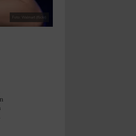
Foto: Walmart (flickr)
n
en
h
m