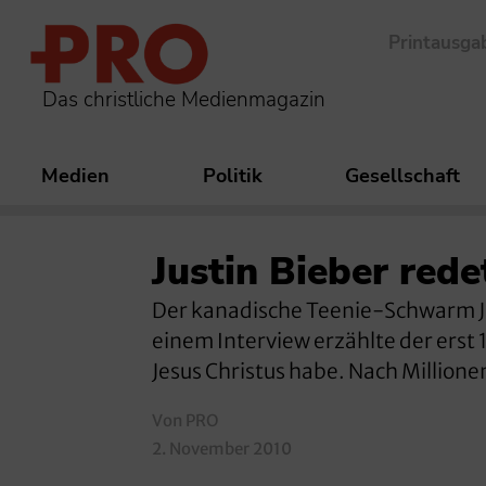
Printausga
Das christliche Medienmagazin
Medien
Politik
Gesellschaft
Justin Bieber red
Der kanadische Teenie-Schwarm Jus
einem Interview erzählte der erst 
Jesus Christus habe. Nach Millione
Von PRO
2. November 2010