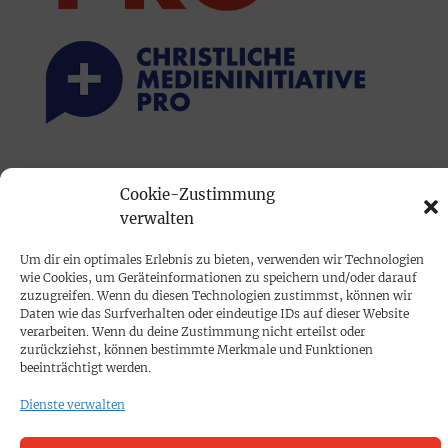
PRINTAUSGABE
Cookie-Zustimmung
Mediadaten
verwalten
Um dir ein optimales Erlebnis zu bieten, verwenden wir Technologien
PROKOMPAKT
wie Cookies, um Geräteinformationen zu speichern und/oder darauf
Impressum
zuzugreifen. Wenn du diesen Technologien zustimmst, können wir
Daten wie das Surfverhalten oder eindeutige IDs auf dieser Website
verarbeiten. Wenn du deine Zustimmung nicht erteilst oder
zurückziehst, können bestimmte Merkmale und Funktionen
SPENDEN
beeinträchtigt werden.
Datenschutz
Dienste verwalten
KONTAKT