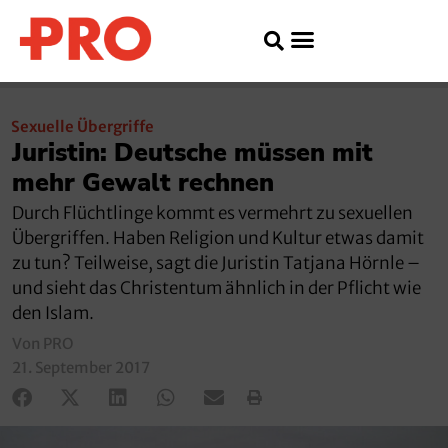
Sexuelle Übergriffe
Juristin: Deutsche müssen mit
mehr Gewalt rechnen
Durch Flüchtlinge kommt es vermehrt zu sexuellen
Übergriffen. Haben Religion und Kultur etwas damit
zu tun? Teilweise, sagt die Juristin Tatjana Hörnle –
und sieht das Christentum ähnlich in der Pflicht wie
den Islam.
Von PRO
21. September 2017