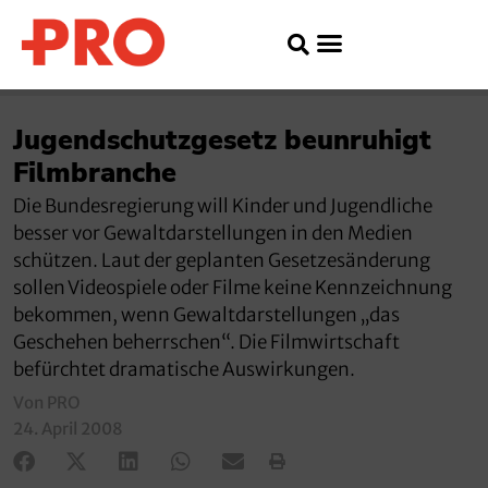
Jugendschutzgesetz beunruhigt
Filmbranche
Die Bundesregierung will Kinder und Jugendliche
besser vor Gewaltdarstellungen in den Medien
schützen. Laut der geplanten Gesetzesänderung
sollen Videospiele oder Filme keine Kennzeichnung
bekommen, wenn Gewaltdarstellungen „das
Geschehen beherrschen“. Die Filmwirtschaft
befürchtet dramatische Auswirkungen.
Von PRO
24. April 2008