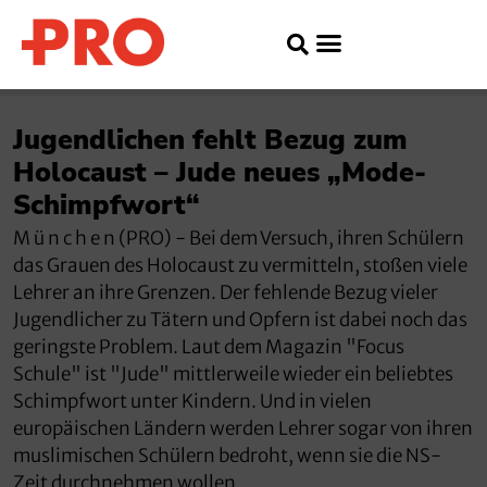
Jugendlichen fehlt Bezug zum
Holocaust – Jude neues „Mode-
Schimpfwort“
M ü n c h e n (PRO) - Bei dem Versuch, ihren Schülern
das Grauen des Holocaust zu vermitteln, stoßen viele
Lehrer an ihre Grenzen. Der fehlende Bezug vieler
Jugendlicher zu Tätern und Opfern ist dabei noch das
geringste Problem. Laut dem Magazin "Focus
Schule" ist "Jude" mittlerweile wieder ein beliebtes
Schimpfwort unter Kindern. Und in vielen
europäischen Ländern werden Lehrer sogar von ihren
muslimischen Schülern bedroht, wenn sie die NS-
Zeit durchnehmen wollen.