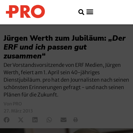
Jürgen Werth zum Jubiläum:
„Der
ERF und ich passen gut
zusammen“
Der Vorstandsvorsitzende von ERF Medien, Jürgen
Werth, feiert am 1. April sein 40-jähriges
Dienstjubiläum. pro hat den Journalisten nach seinen
schönsten Erinnerungen gefragt - und nach seinen
Plänen für die Zukunft.
Von PRO
27. März 2013