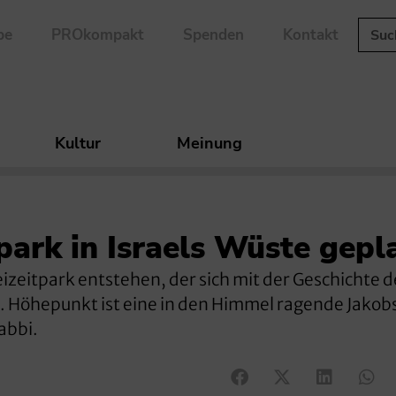
be
PROkompakt
Spenden
Kontakt
Kultur
Meinung
ark in Israels Wüste gepl
Freizeitpark entstehen, der sich mit der Geschichte d
. Höhepunkt ist eine in den Himmel ragende Jakobs
Rabbi.