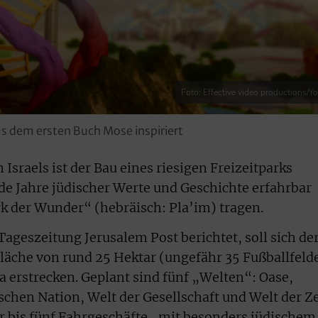
Foto: Effective video productions/Y
aus dem ersten Buch Mose inspiriert
sraels ist der Bau eines riesigen Freizeitparks
nde Jahre jüdischer Werte und Geschichte erfahrbar
der Wunder“ (hebräisch: Pla’im) tragen.
Tageszeitung Jerusalem Post berichtet, soll sich de
äche von rund 25 Hektar (ungefähr 35 Fußballfeld
erstrecken. Geplant sind fünf „Welten“: Oase,
ischen Nation, Welt der Gesellschaft und Welt der Ze
ier bis fünf Fahrgeschäfte „mit besonders jüdischem