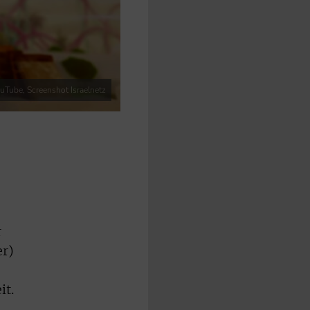
ouTube, Screenshot Israelnetz
r
er)
it.