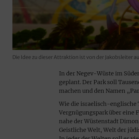
Die Idee zu dieser Attraktion ist von der Jakobsleiter 
In der Negev-Wüste im Süden I
geplant. Der Park soll Tause
machen und den Namen „Park 
Wie die israelisch-englische 
Vergnügungspark über eine Fl
nahe der Wüstenstadt Dimona 
Geistliche Welt, Welt der jüd
In jeder der Welten soll es v