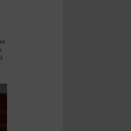
des
n
l