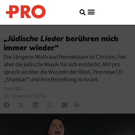
„Jüdische Lieder
berühren mich
immer wieder“
Die Sängerin Waltraud Rennebaum ist Christin, hat
aber die jüdische Musik für sich entdeckt. Mit pro
sprach sie über die Wurzeln der Bibel, ihre neue CD
„Shabbat“ und ihre Beziehung zu Israel.
Von PRO
25. November 2014