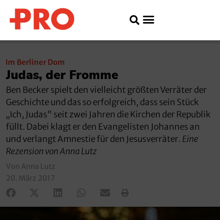
Im Berliner Dom
Judas, der Fromme
Ben Becker spielt den vielleicht größten Verräter der
Geschichte und das so erfolgreich, dass sein Stück
„Ich, Judas" seit zwei Jahren die Kirchen der Republik
füllt. Dabei klagt er den Evangelisten Johannes an
und verlangt Amnestie für den Jesusverräter.
Eine
Rezension von Anna Lutz
Von Anna Lutz
20. März 2017