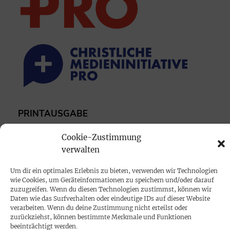
PRINTAUSGABE
Mediadaten
Cookie-Zustimmung
verwalten
PROKOMPAKT
Um dir ein optimales Erlebnis zu bieten, verwenden wir Technologien
Impressum
wie Cookies, um Geräteinformationen zu speichern und/oder darauf
zuzugreifen. Wenn du diesen Technologien zustimmst, können wir
Daten wie das Surfverhalten oder eindeutige IDs auf dieser Website
SPENDEN
verarbeiten. Wenn du deine Zustimmung nicht erteilst oder
zurückziehst, können bestimmte Merkmale und Funktionen
Datenschutz
beeinträchtigt werden.