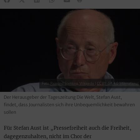
Foto:
Raimond Spekking, Wikipedia
|
CC BY-SA 4.0 International
Der Herausgeber der Tageszeitung Die Welt, Stefan Aust,
findet, dass Journalisten sich ihre Unbequemlichkeit bewahren
sollen
Für Stefan Aust ist „Pressefreiheit auch die Freiheit,
dagegenzuhalten, nicht im Chor der