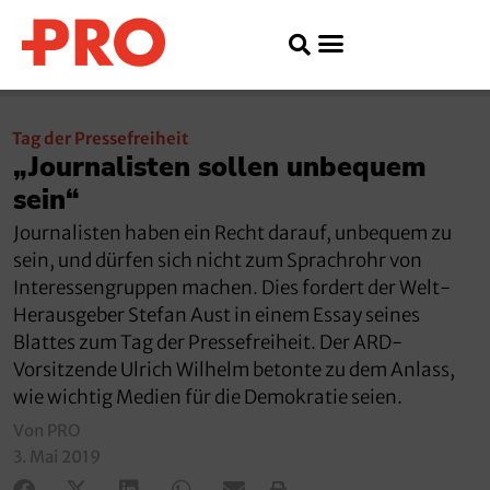
Tag der Pressefreiheit
„Journalisten sollen unbequem
sein“
Journalisten haben ein Recht darauf, unbequem zu
sein, und dürfen sich nicht zum Sprachrohr von
Interessengruppen machen. Dies fordert der Welt-
Herausgeber Stefan Aust in einem Essay seines
Blattes zum Tag der Pressefreiheit. Der ARD-
Vorsitzende Ulrich Wilhelm betonte zu dem Anlass,
wie wichtig Medien für die Demokratie seien.
Von PRO
3. Mai 2019