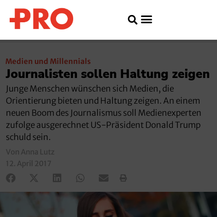
Medien und Millennials
Journalisten sollen Haltung zeigen
Junge Menschen wünschen sich Medien, die
Orientierung bieten und Haltung zeigen. An einem
neuen Boom des Journalismus soll Medienexperten
zufolge ausgerechnet US-Präsident Donald Trump
schuld sein.
Von Anna Lutz
12. April 2017