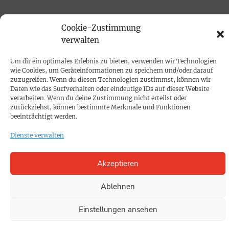
PRINTAUSGABE
Cookie-Zustimmung
Mediadaten
verwalten
Um dir ein optimales Erlebnis zu bieten, verwenden wir Technologien
PROKOMPAKT
wie Cookies, um Geräteinformationen zu speichern und/oder darauf
zuzugreifen. Wenn du diesen Technologien zustimmst, können wir
Impressum
Daten wie das Surfverhalten oder eindeutige IDs auf dieser Website
verarbeiten. Wenn du deine Zustimmung nicht erteilst oder
zurückziehst, können bestimmte Merkmale und Funktionen
SPENDEN
beeinträchtigt werden.
Datenschutz
Dienste verwalten
KONTAKT
Akzeptieren
Cookie-Richtlinie
Ablehnen
Einstellungen ansehen