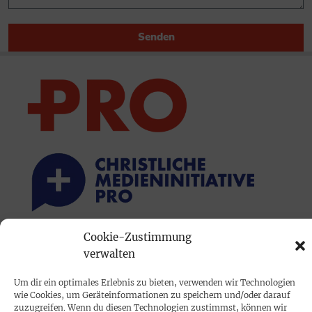
Senden
Cookie-Zustimmung
PRINTAUSGABE
verwalten
Mediadaten
Um dir ein optimales Erlebnis zu bieten, verwenden wir Technologien
wie Cookies, um Geräteinformationen zu speichern und/oder darauf
PROKOMPAKT
zuzugreifen. Wenn du diesen Technologien zustimmst, können wir