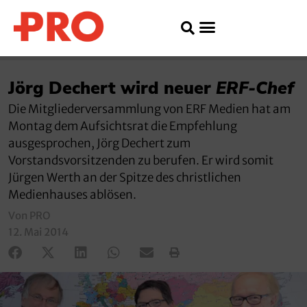
Jörg Dechert wird neuer
ERF-Chef
Die Mitgliederversammlung von ERF Medien hat am
Montag dem Aufsichtsrat die Empfehlung
ausgesprochen, Jörg Dechert zum
Vorstandsvorsitzenden zu berufen. Er wird somit
Jürgen Werth an der Spitze des christlichen
Medienhauses ablösen.
Von PRO
12. Mai 2014