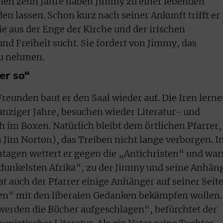
nen zehn Jahre haben Jimmy zu einer lebenden
n lassen. Schon kurz nach seiner Ankunft trifft er
ie aus der Enge der Kirche und der irischen
nd Freiheit sucht. Sie fordert von Jimmy, das
zu nehmen.
er so“
eunden baut er den Saal wieder auf. Die Iren lern
nziger Jahre, besuchen wieder Literatur- und
h im Boxen. Natürlich bleibt dem örtlichen Pfarrer,
 Jim Norton), das Treiben nicht lange verborgen. I
tagen wettert er gegen die „Antichristen“ und war
unkelsten Afrika“, zu der Jimmy und seine Anhän
t auch der Pfarrer einige Anhänger auf seiner Seite
n“ mit den liberalen Gedanken bekämpfen wollen.
werden die Bücher aufgeschlagen“, befürchtet der