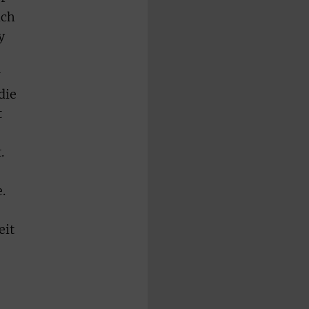
ich
y
r
die
t
.
e
.
eit