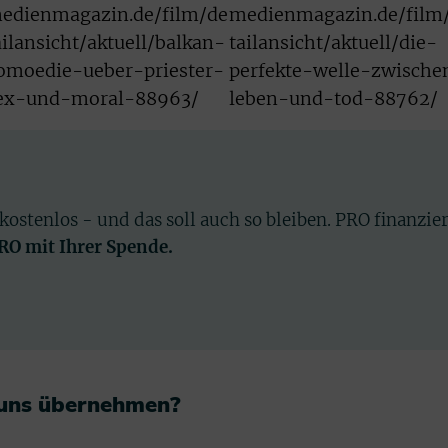
edienmagazin.de/film/de
medienmagazin.de/film
ailansicht/aktuell/balkan-
tailansicht/aktuell/die-
omoedie-ueber-priester-
perfekte-welle-zwische
ex-und-moral-88963/
leben-und-tod-88762/
 kostenlos - und das soll auch so bleiben. PRO finanzie
PRO mit Ihrer Spende.
 uns übernehmen?​