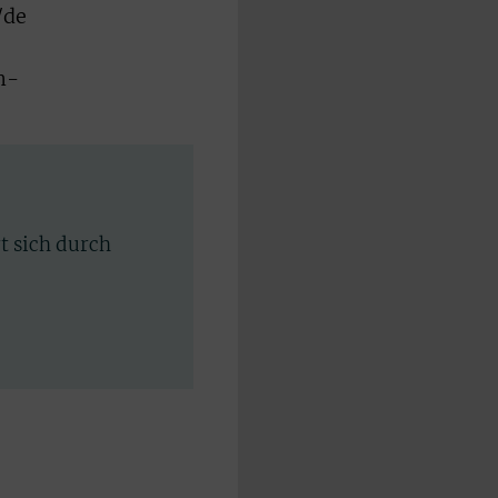
/de
n-
rt sich durch