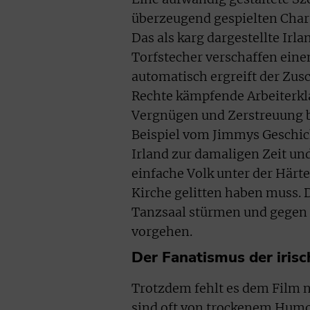
überzeugend gespielten Chara
Das als karg dargestellte Irla
Torfstecher verschaffen eine
automatisch ergreift der Zusch
Rechte kämpfende Arbeiterkl
Vergnügen und Zerstreuung br
Beispiel vom Jimmys Geschich
Irland zur damaligen Zeit un
einfache Volk unter der Härt
Kirche gelitten haben muss. 
Tanzsaal stürmen und gegen 
vorgehen.
Der Fanatismus der irisc
Trotzdem fehlt es dem Film n
sind oft von trockenem Humor