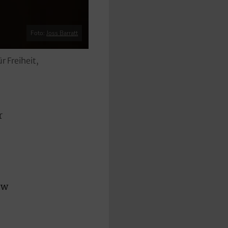
Foto:
Joss Barratt
r Freiheit,
r
ew