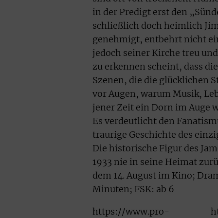
in der Predigt erst den „Sün
schließlich doch heimlich Ji
genehmigt, entbehrt nicht ein
jedoch seiner Kirche treu un
zu erkennen scheint, dass di
Szenen, die die glücklichen 
vor Augen, warum Musik, Leb
jener Zeit ein Dorn im Auge 
Es verdeutlicht den Fanatismu
traurige Geschichte des einz
Die historische Figur des Ja
1933 nie in seine Heimat zurü
dem 14. August im Kino; Dram
Minuten; FSK: ab 6
https://www.pro-
h