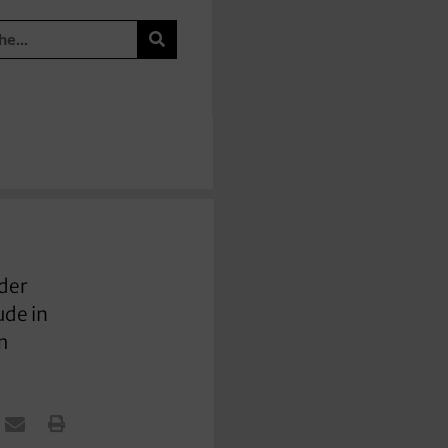
 der
ude in
m