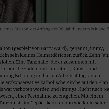
 James Gralton, der Anfang des 20. Jahrhunderts in Irland fü
ralton (gespielt von Barry Ward), genannt Jimmy,
rk in sein kleines Heimatdörfchen zurück. Zehn Jah
geflohen. Eine Tanzhalle, die er zusammen mit
tte und die zudem mit Literatur-, Kunst- und
erung Erholung im harten Arbeitsalltag bieten
 die erzkonservative katholische Kirche auf den Plan
als war verboten worden und Jimmys Flucht nach N
ewesen, einer Festnahme zu entgehen. Mit einem
anzmusik im Gepäck kehrt er nun wieder in seine