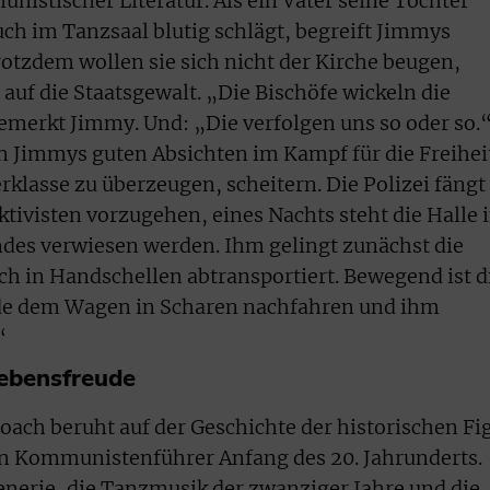
nistischer Literatur. Als ein Vater seine Tochter
h im Tanzsaal blutig schlägt, begreift Jimmys
rotzdem wollen sie sich nicht der Kirche beugen,
auf die Staatsgewalt. „Die Bischöfe wickeln die
merkt Jimmy. Und: „Die verfolgen uns so oder so.
 Jimmys guten Absichten im Kampf für die Freihei
erklasse zu überzeugen, scheitern. Die Polizei fängt
Aktivisten vorzugehen, eines Nachts steht die Halle 
ndes verwiesen werden. Ihm gelingt zunächst die
och in Handschellen abtransportiert. Bewegend ist d
unde dem Wagen in Scharen nachfahren und ihm
“
Lebensfreude
ach beruht auf der Geschichte der historischen Fi
en Kommunistenführer Anfang des 20. Jahrunderts.
enerie, die Tanzmusik der zwanziger Jahre und die