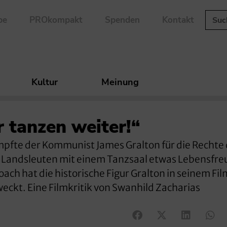
be
PROkompakt
Spenden
Kontakt
Kultur
Meinung
 tanzen weiter!“
mpfte der Kommunist James Gralton für die Rechte
n Landsleuten mit einem Tanzsaal etwas Lebensfre
ach hat die historische Figur Gralton in seinem Fil
eckt. Eine Filmkritik von Swanhild Zacharias