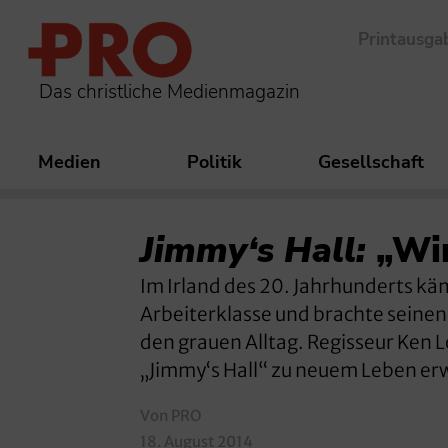
Printausga
Das christliche Medienmagazin
Medien
Politik
Gesellschaft
Jimmy‘s Hall:
„Wir
Im Irland des 20. Jahrhunderts kä
Arbeiterklasse und brachte seine
den grauen Alltag. Regisseur Ken Lo
„Jimmy‘s Hall“ zu neuem Leben erw
Von PRO
18. August 2014