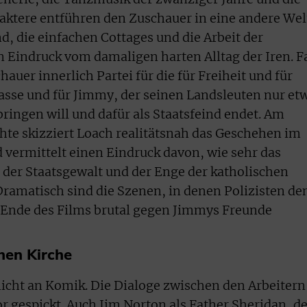
ktere entführen den Zuschauer in eine andere Wel
nd, die einfachen Cottages und die Arbeit der
n Eindruck vom damaligen harten Alltag der Iren. F
auer innerlich Partei für die für Freiheit und für
asse und für Jimmy, der seinen Landsleuten nur et
ingen will und dafür als Staatsfeind endet. Am
te skizziert Loach realitätsnah das Geschehen im
d vermittelt einen Eindruck davon, wie sehr das
e der Staatsgewalt und der Enge der katholischen
Dramatisch sind die Szenen, in denen Polizisten de
Ende des Films brutal gegen Jimmys Freunde
hen Kirche
icht an Komik. Die Dialoge zwischen den Arbeitern
 gespickt. Auch Jim Norton als Father Sheridan, de