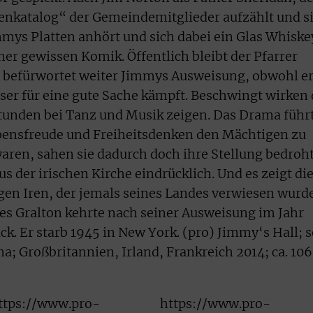
denkatalog“ der Gemeindemitglieder aufzählt und s
mmys Platten anhört und sich dabei ein Glas Whiske
er gewissen Komik. Öffentlich bleibt der Pfarrer
d befürwortet weiter Jimmys Ausweisung, obwohl e
eser für eine gute Sache kämpft. Beschwingt wirken 
Stunden bei Tanz und Musik zeigen. Das Drama führ
ensfreude und Freiheitsdenken den Mächtigen zu
waren, sahen sie dadurch doch ihre Stellung bedroht
s der irischen Kirche eindrücklich. Und es zeigt di
igen Iren, der jemals seines Landes verwiesen wurde
mes Gralton kehrte nach seiner Ausweisung im Jahr
ck. Er starb 1945 in New York. (pro) Jimmy‘s Hall; s
a; Großbritannien, Irland, Frankreich 2014; ca. 106
ttps://www.pro-
https://www.pro-