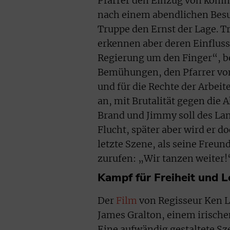
Pfarrer den Einzug von kommu
nach einem abendlichen Besuc
Truppe den Ernst der Lage. T
erkennen aber deren Einfluss 
Regierung um den Finger“, be
Bemühungen, den Pfarrer von
und für die Rechte der Arbeit
an, mit Brutalität gegen die 
Brand und Jimmy soll des La
Flucht, später aber wird er d
letzte Szene, als seine Fre
zurufen: „Wir tanzen weiter!
Kampf für Freiheit und 
Der
Film
von Regisseur Ken Lo
James Gralton, einem irisch
Eine aufwändig gestaltete Sz