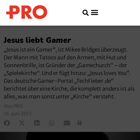
Jesus liebt
Gamer
„Jesus ist ein Gamer“, ist Mikee Bridges überzeugt.
Der Mann mit Tatoos auf den Armen, mit Hut und
Sonnenbrille, ist Gründer der „Gamechurch“ – der
„Spielekirche“. Und er fügt hinzu: „Jesus loves You“.
Das deutsche Gamer-Portal „TechFieber.de“
berichtet über eine Kirche, die komplett anders ist als
alles, was man sonst unter „Kirche“ versteht.
Von PRO
16. Juni 2013