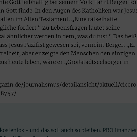
e Gott leibhaftig bei seinem Volk, fährt Berger for
n Gott finde. In den Augen des Katholiken war Jesu
talten im Alten Testament. „Eine rätselhafte
gliche fordert.“ Zu Lebensfragen lautet seine
kal ähnlicher werden in dem, was du tust.“ Das heiß
s Jesus Pazifist gewesen sei, verneint Berger. „Er
freiheit, aber er zeigte den Menschen den einzigen
s heute leben, wäre er „Großstadtseelsorger in
in.de/journalismus/detailansicht/aktuell/cicero
88757/
 kostenlos - und das soll auch so bleiben. PRO finanzie