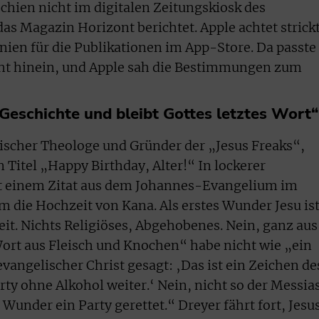
hien nicht im digitalen Zeitungskiosk des
as Magazin Horizont berichtet. Apple achtet strick
inien für die Publikationen im App-Store. Da passte
icht hinein, und Apple sah die Bestimmungen zum
 Geschichte und bleibt Gottes letztes Wort“
lischer Theologe und Gründer der „Jesus Freaks“,
n Titel „Happy Birthday, Alter!“ In lockerer
t einem Zitat aus dem Johannes-Evangelium im
m die Hochzeit von Kana. Als erstes Wunder Jesu ist
eit. Nichts Religiöses, Abgehobenes. Nein, ganz aus
ort aus Fleisch und Knochen“ habe nicht wie „ein
vangelischer Christ gesagt: ‚Das ist ein Zeichen de
rty ohne Alkohol weiter.‘ Nein, nicht so der Messias
s Wunder ein Party gerettet.“ Dreyer fährt fort, Jesu