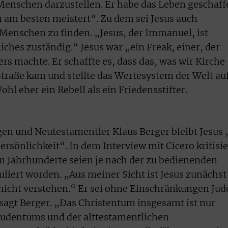
Menschen darzustellen. Er habe das Leben geschaff
 am besten meistert“. Zu dem sei Jesus auch
 Menschen zu finden. „Jesus, der Immanuel, ist
liches zuständig.“ Jesus war „ein Freak, einer, der
s machte. Er schaffte es, dass das, was wir Kirche
raße kam und stellte das Wertesystem der Welt au
hl eher ein Rebell als ein Friedensstifter.
en und Neutestamentler Klaus Berger bleibt Jesus 
Persönlichkeit“. In dem Interview mit Cicero kritisie
ten Jahrhunderte seien je nach der zu bedienenden
uliert worden. „Aus meiner Sicht ist Jesus zunächst
nicht verstehen.“ Er sei ohne Einschränkungen Jud
sagt Berger. „Das Christentum insgesamt ist nur
s Judentums und der alttestamentlichen