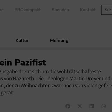
be
PROkompakt
Spenden
Kontakt
Kultur
Meinung
in Pazifist
usgabe dreht sich um die wohl rätselhafteste
sus von Nazareth. Die Theologen Martin Dreyer und 
n, der zu Weihnachten zwar noch von vielen gefeie
 gerät.