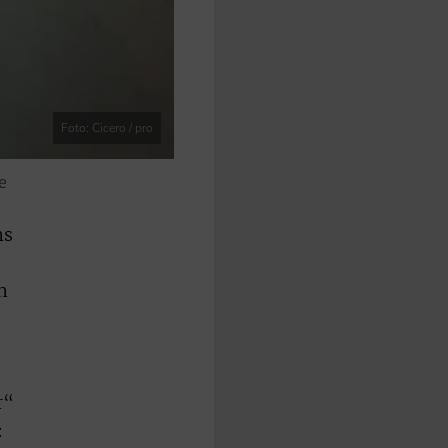
Foto: Cicero / pro
e
ns
n
r“
: