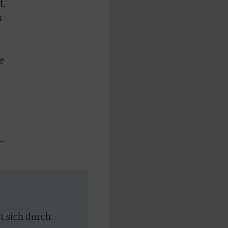
t.
s
e
-
rt sich durch