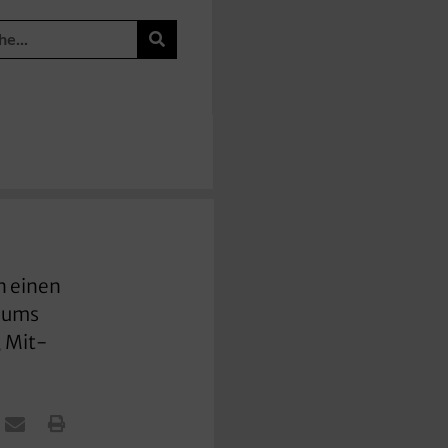
n einen
liums
, Mit-