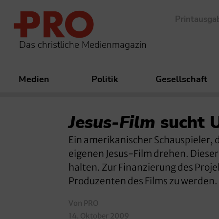
Printausga
Das christliche Medienmagazin
Medien
Politik
Gesellschaft
Jesus-Film
sucht U
Ein amerikanischer Schauspieler, de
eigenen Jesus-Film drehen. Dieser
halten. Zur Finanzierung des Proje
Produzenten des Films zu werden.
Von PRO
14. Oktober 2009