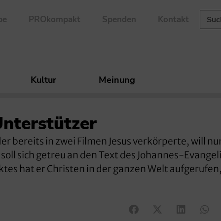
be
PROkompakt
Spenden
Kontakt
Kultur
Meinung
nterstützer
r bereits in zwei Filmen Jesus verkörperte, will nu
 soll sich getreu an den Text des Johannes-Evange
ktes hat er Christen in der ganzen Welt aufgerufen