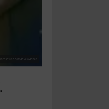
intoshweb.com/lovelavished
f
he