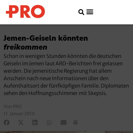
Jemen-Geiseln könnten
freikommen
Schon in wenigen Stunden könnten die deutschen
Geiseln im Jemen laut ARD-Berichten frei gelassen
werden. Die jemenitische Regierung hat allem
Anschein nach neue Informationen über den
Aufenthaltsort der fünfköpfigen Familie. Diplomaten
sehen den Hoffnungsschimmer mit Skepsis.
Von PRO
11. Januar 2010