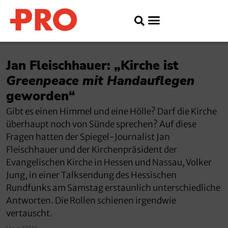
Jan Fleischhauer: „Kirche ist
Greenpeace mit Handauflegen
geworden“
Gibt es einen Himmel und eine Hölle? Darf die Kirche
überhaupt noch von Sünde sprechen? Auf diese
Fragen hatten der Spiegel-Journalist Jan
Fleischhauer und der Kirchenpräsident der
Evangelischen Kirche in Hessen und Nassau, Volker
Jung, in einer Talksendung des Hessischen
Rundfunks am Samstag erstaunlich unterschiedliche
Antworten. Die Rollen schienen irgendwie
vertauscht.