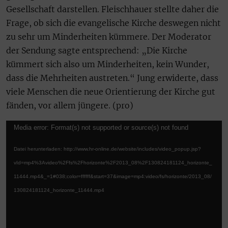
Gesellschaft darstellen. Fleischhauer stellte daher die
Frage, ob sich die evangelische Kirche deswegen nicht
zu sehr um Minderheiten kümmere. Der Moderator
der Sendung sagte entsprechend: „Die Kirche
kümmert sich also um Minderheiten, kein Wunder,
dass die Mehrheiten austreten.“ Jung erwiderte, dass
viele Menschen die neue Orientierung der Kirche gut
fänden, vor allem jüngere. (pro)
V
Media error: Format(s) not supported or source(s) not found
i
Datei herunterladen: http://www.hr-online.de/website/includes/video_popup.jsp?
d
vId=mp4%3Avideo%2Ffs%2Fhorizonte%2F2013_08%2F130824181124_horizonte_
e
11444.mp4&_=1#038;color=ffffff&start=37&image=mp4:video/fs/horizonte/2013_08/
o
130824181124_horizonte_11444.mp4
-
P
l