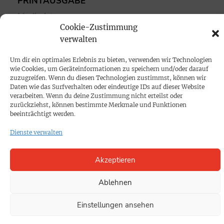
PRINTAUSGABE
Mediadaten
Cookie-Zustimmung
verwalten
PROKOMPAKT
Impressum
Um dir ein optimales Erlebnis zu bieten, verwenden wir Technologien
wie Cookies, um Geräteinformationen zu speichern und/oder darauf
zuzugreifen. Wenn du diesen Technologien zustimmst, können wir
Daten wie das Surfverhalten oder eindeutige IDs auf dieser Website
SPENDEN
verarbeiten. Wenn du deine Zustimmung nicht erteilst oder
Datenschutz
zurückziehst, können bestimmte Merkmale und Funktionen
beeinträchtigt werden.
Dienste verwalten
KONTAKT
Cookie-Richtlinie
Akzeptieren
Ablehnen
Einstellungen ansehen