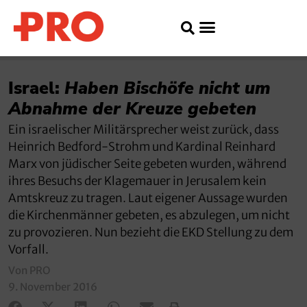
Israel:
Haben Bischöfe nicht um
Abnahme der Kreuze gebeten
Ein israelischer Militärsprecher weist zurück, dass
Heinrich Bedford-Strohm und Kardinal Reinhard
Marx von jüdischer Seite gebeten wurden, während
ihres Besuchs der Klagemauer in Jerusalem kein
Amtskreuz zu tragen. Laut eigener Aussage wurden
die Kirchenmänner gebeten, es abzulegen, um nicht
zu provozieren. Nun bezieht die EKD Stellung zu dem
Vorfall.
Von PRO
9. November 2016