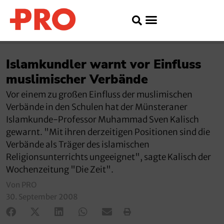
Islamkundler warnt vor Einfluss
muslimischer Verbände
Vor einem zu großen Einfluss der muslimischen
Verbände in den Schulen hat der Münsteraner
Islamkunde-Professor Muhammad Sven Kalisch
gewarnt. "Mit ihren derzeitigen Positionen sind die
Verbände als Träger des islamischen
Religionsunterrichts ungeeignet", sagte Kalisch der
Wochenzeitung "Die Zeit".
Von PRO
30. September 2008