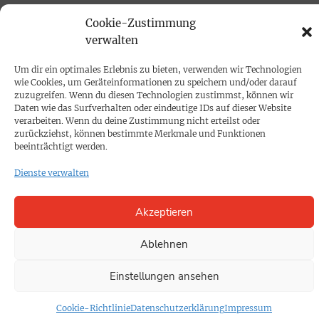
Mediadaten
Cookie-Zustimmung
verwalten
PROKOMPAKT
Um dir ein optimales Erlebnis zu bieten, verwenden wir Technologien
Impressum
wie Cookies, um Geräteinformationen zu speichern und/oder darauf
zuzugreifen. Wenn du diesen Technologien zustimmst, können wir
Daten wie das Surfverhalten oder eindeutige IDs auf dieser Website
SPENDEN
verarbeiten. Wenn du deine Zustimmung nicht erteilst oder
zurückziehst, können bestimmte Merkmale und Funktionen
Datenschutz
beeinträchtigt werden.
Dienste verwalten
KONTAKT
Cookie-Richtlinie
Akzeptieren
Ablehnen
Einstellungen ansehen
Cookie-Richtlinie
Datenschutzerklärung
Impressum