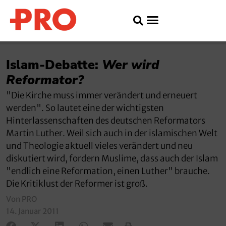
Islam-Debatte:
Wer wird
Reformator?
"Die Kirche muss immer verändert und erneuert
werden". So lautet eine der wichtigsten
Hinterlassenschaften des deutschen Reformators
Martin Luther. Weil sich auch in der islamischen Welt
und Theologie aktuell vieles verändert und neu
diskutiert wird, fordern Muslime, dass auch der Islam
"endlich eine Reformation, einen Luther" brauche.
Die Kritiklust der Reformer ist groß.
Von PRO
14. Januar 2011