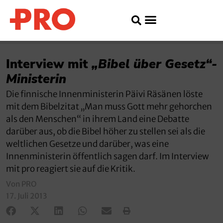
Interview mit
„Bibel über Gesetz“-
Ministerin
Die finnische Innenministerin Päivi Räsänen löste
mit dem Bibelzitat „Man muss Gott mehr gehorchen
als den Menschen“ in ihrem Land eine Debatte
darüber aus, ob die Bibel höher zu stellen sei als die
weltlichen Gesetze und darüber, was eine
Innenministerin öffentlich sagen darf. Im Interview
mit pro reagiert sie auf die Kritik.
Von PRO
17. Juli 2013