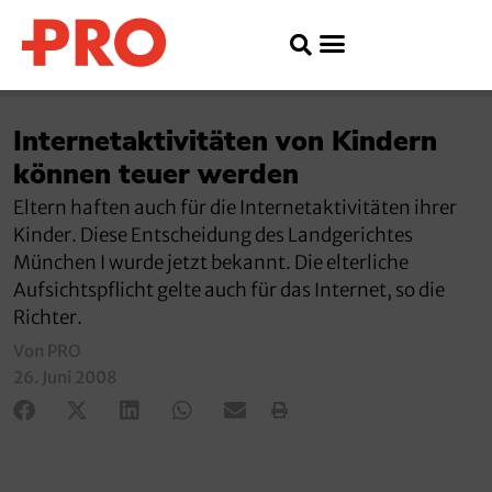
Internetaktivitäten von Kindern
können teuer werden
Eltern haften auch für die Internetaktivitäten ihrer
Kinder. Diese Entscheidung des Landgerichtes
München I wurde jetzt bekannt. Die elterliche
Aufsichtspflicht gelte auch für das Internet, so die
Richter.
Von PRO
26. Juni 2008