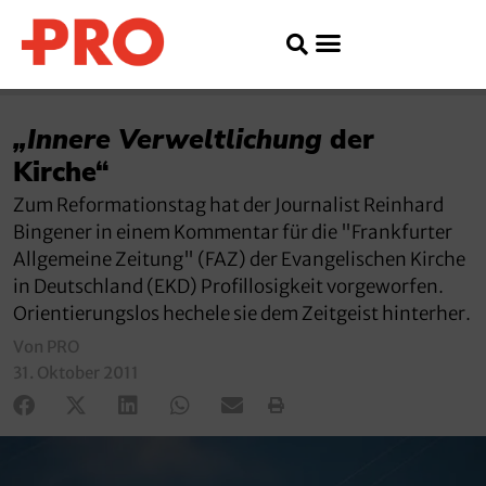
„Innere Verweltlichung
der
Kirche“
Zum Reformationstag hat der Journalist Reinhard
Bingener in einem Kommentar für die "Frankfurter
Allgemeine Zeitung" (FAZ) der Evangelischen Kirche
in Deutschland (EKD) Profillosigkeit vorgeworfen.
Orientierungslos hechele sie dem Zeitgeist hinterher.
Von PRO
31. Oktober 2011