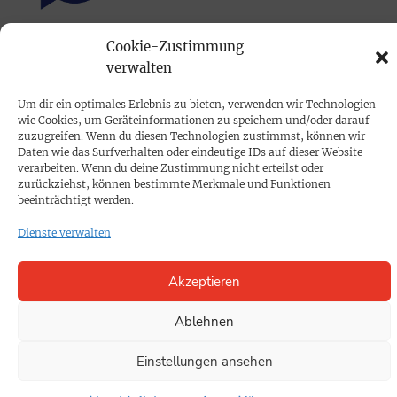
Cookie-Zustimmung
PRINTAUSGABE
verwalten
Mediadaten
Um dir ein optimales Erlebnis zu bieten, verwenden wir Technologien
wie Cookies, um Geräteinformationen zu speichern und/oder darauf
PROKOMPAKT
zuzugreifen. Wenn du diesen Technologien zustimmst, können wir
Daten wie das Surfverhalten oder eindeutige IDs auf dieser Website
Impressum
verarbeiten. Wenn du deine Zustimmung nicht erteilst oder
zurückziehst, können bestimmte Merkmale und Funktionen
beeinträchtigt werden.
SPENDEN
Dienste verwalten
Datenschutz
Akzeptieren
KONTAKT
Cookie-Richtlinie
Ablehnen
Einstellungen ansehen