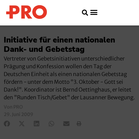
Initiative für einen nationalen
Dank- und Gebetstag
Vertreter von Gebetsinitiativen unterschiedlicher
Prägung und Konfession wollen den Tag der
Deutschen Einheit als einen nationalen Gebetstag
fördern - unter dem Motto "3. Oktober - Gott sei
Dank!". Koordinator ist Bernd Oettinghaus, er leitet
den "Runden Tisch/Gebet" der Lausanner Bewegung.
Von PRO
29. Juni 2009