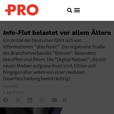
Info-Flut
belastet vor allem Ältere
Ein Drittel der Deutschen fühlt sich von
Informationen "überflutet". Das ergab eine Studie
des Branchenverbandes "Bitkom". Besonders
betroffen sind Ältere. Die "Digital Natives", die mit
neuen Medien aufgewachsen sind, fühlen sich
hingegen eher selten von einer medialen
Dauerbeschallung beeinträchtigt.
Von PRO
1. April 2011