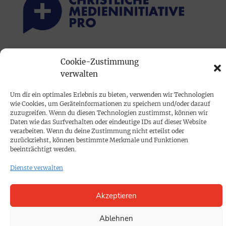
PRINTAUSGABE
Cookie-Zustimmung
verwalten
Mediadaten
Um dir ein optimales Erlebnis zu bieten, verwenden wir Technologien
PROKOMPAKT
wie Cookies, um Geräteinformationen zu speichern und/oder darauf
zuzugreifen. Wenn du diesen Technologien zustimmst, können wir
Impressum
Daten wie das Surfverhalten oder eindeutige IDs auf dieser Website
verarbeiten. Wenn du deine Zustimmung nicht erteilst oder
zurückziehst, können bestimmte Merkmale und Funktionen
SPENDEN
beeinträchtigt werden.
Datenschutz
Dienste verwalten
KONTAKT
Akzeptieren
Cookie-Richtlinie
Ablehnen