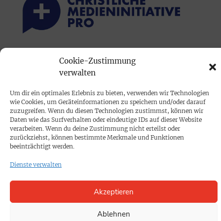
PRINTAUSGABE
Cookie-Zustimmung
verwalten
Mediadaten
Um dir ein optimales Erlebnis zu bieten, verwenden wir Technologien
PROKOMPAKT
wie Cookies, um Geräteinformationen zu speichern und/oder darauf
zuzugreifen. Wenn du diesen Technologien zustimmst, können wir
Impressum
Daten wie das Surfverhalten oder eindeutige IDs auf dieser Website
verarbeiten. Wenn du deine Zustimmung nicht erteilst oder
zurückziehst, können bestimmte Merkmale und Funktionen
SPENDEN
beeinträchtigt werden.
Datenschutz
Dienste verwalten
KONTAKT
Akzeptieren
Cookie-Richtlinie
Ablehnen