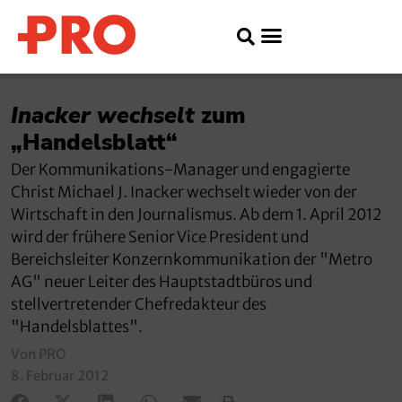
Inacker wechselt
zum
„Handelsblatt“
Der Kommunikations-Manager und engagierte
Christ Michael J. Inacker wechselt wieder von der
Wirtschaft in den Journalismus. Ab dem 1. April 2012
wird der frühere Senior Vice President und
Bereichsleiter Konzernkommunikation der "Metro
AG" neuer Leiter des Hauptstadtbüros und
stellvertretender Chefredakteur des
"Handelsblattes".
Von PRO
8. Februar 2012