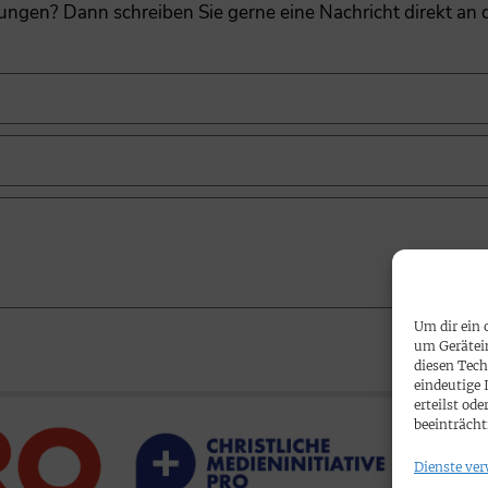
gungen? Dann schreiben Sie gerne eine Nachricht direkt an
Um dir ein 
um Gerätei
diesen Tech
eindeutige 
erteilst o
beeinträcht
Dienste ver