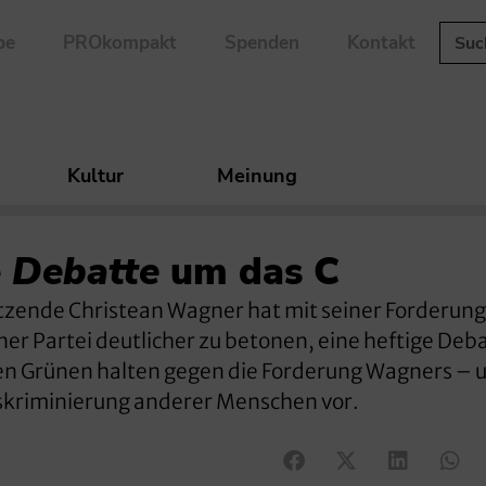
be
PROkompakt
Spenden
Kontakt
Kultur
Meinung
e
Debatte
um das C
tzende Christean Wagner hat mit seiner Forderung
er Partei deutlicher zu betonen, eine heftige Deb
hen Grünen halten gegen die Forderung Wagners – 
skriminierung anderer Menschen vor.