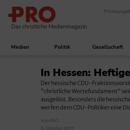
Printausga
Das christliche Medienmagazin
Medien
Politik
Gesellschaft
In Hessen: Heftig
Der hessische CDU-Fraktionsvorsi
"christliche Wertefundament" sein
ausgelöst. Besonders die hessisc
werfen dem CDU-Politiker eine Di
Von PRO
8. Oktober 2009