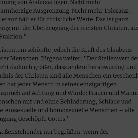
hnung von Andersartigen. Nicht mehr
barmherzige Ausgrenzung. Nicht mehr Toleranz,
eranz hält er für christliche Werte. Das ist ganz
mung mit der Überzeugung der meisten Christen, au
Fraktion."
istentum schöpfte jedoch die Kraft des Glaubens
rer Menschen. Jürgens weiter: "Der Stellenwert de
cht dadurch größer, dass andere herabwürdigt und
dnis der Christen sind alle Menschen ein Geschen
ten hat jeder Mensch in seiner einzigartigen
 Anspruch auf Achtung und Würde: Frauen und Männ
enschen mit und ohne Behinderung, Schlaue und
eterosexuelle und homosexuelle Menschen – alle
eugung Geschöpfe Gottes."
s Außenstehender nur begrüßen, wenn der