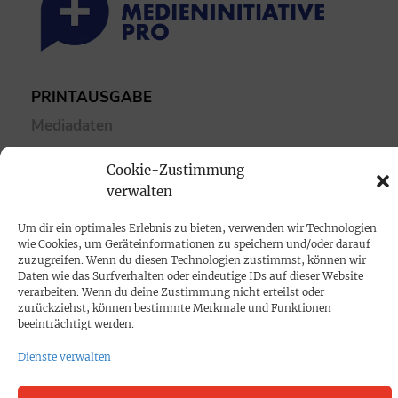
PRINTAUSGABE
Mediadaten
Cookie-Zustimmung
PROKOMPAKT
verwalten
Impressum
Um dir ein optimales Erlebnis zu bieten, verwenden wir Technologien
wie Cookies, um Geräteinformationen zu speichern und/oder darauf
SPENDEN
zuzugreifen. Wenn du diesen Technologien zustimmst, können wir
Daten wie das Surfverhalten oder eindeutige IDs auf dieser Website
Datenschutz
verarbeiten. Wenn du deine Zustimmung nicht erteilst oder
zurückziehst, können bestimmte Merkmale und Funktionen
beeinträchtigt werden.
KONTAKT
Dienste verwalten
Cookie-Richtlinie