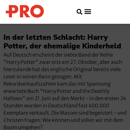
In der letzten Schlacht: Harry
Potter, der ehemalige Kinderheld
Auf Deutsch erscheint der siebte Band der Reihe
"Harry Potter" zwar erst am 27. Oktober, aber auch
hierzulande hat das englische Original bereits viele
Leser in seinen Bann gezogen. Mit
Rekordverkaufszahlen kam das mit Spannung
erwartete Buch "Harry Potter and the Deathly
Hallows" am 21. Juni auf den Markt - in den ersten 24
Stunden wurden in Deutschland fast 400.000
Exemplare verkauft. Die Massen sind begeistert - und
Christen fragen: Wie können und sollen wir mit dem
Boom umgehen?