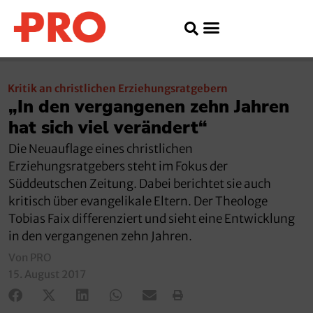
Kritik an christlichen Erziehungsratgebern
„In den vergangenen zehn Jahren
hat sich viel verändert“
Die Neuauflage eines christlichen
Erziehungsratgebers steht im Fokus der
Süddeutschen Zeitung. Dabei berichtet sie auch
kritisch über evangelikale Eltern. Der Theologe
Tobias Faix differenziert und sieht eine Entwicklung
in den vergangenen zehn Jahren.
Von PRO
15. August 2017