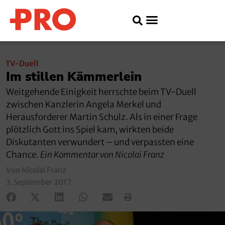
TV-Duell
Im stillen Kämmerlein
Weitgehende Einigkeit herrschte beim TV-Duell
zwischen Kanzlerin Angela Merkel und
Herausforderer Martin Schulz. Als in einer Frage
plötzlich Gott ins Spiel kam, wirkten beide
Diskutanten verwundert – und verpassten eine
Chance.
Ein Kommentar von Nicolai Franz
Von Nicolai Franz
3. September 2017