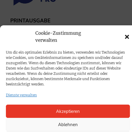
PRINTAUSGABE
Mediadaten
Cookie-Zustimmung
verwalten
PROKOMPAKT
Um dir ein optimales Erlebnis zu bieten, verwenden wir Technologien
Impressum
wie Cookies, um Geräteinformationen zu speichern und/oder darauf
zuzugreifen. Wenn du diesen Technologien zustimmst, können wir
Daten wie das Surfverhalten oder eindeutige IDs auf dieser Website
SPENDEN
verarbeiten. Wenn du deine Zustimmung nicht erteilst oder
zurückziehst, können bestimmte Merkmale und Funktionen
Datenschutz
beeinträchtigt werden.
Dienste verwalten
KONTAKT
Cookie-Richtlinie
Akzeptieren
Ablehnen