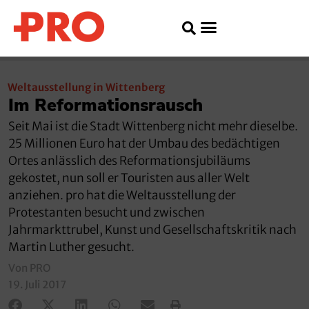
Weltausstellung in Wittenberg
Im Reformationsrausch
Seit Mai ist die Stadt Wittenberg nicht mehr dieselbe.
25 Millionen Euro hat der Umbau des bedächtigen
Ortes anlässlich des Reformationsjubiläums
gekostet, nun soll er Touristen aus aller Welt
anziehen. pro hat die Weltausstellung der
Protestanten besucht und zwischen
Jahrmarkttrubel, Kunst und Gesellschaftskritik nach
Martin Luther gesucht.
Von PRO
19. Juli 2017