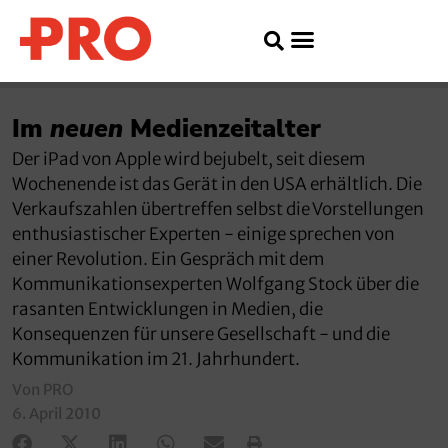
Im
neuen
Medienzeitalter
Der iPad von Apple wird bejubelt, seit diesem
Wochenende ist das Gerät in den USA erhältlich. Die
Verkaufszahlen übertreffen selbst die Vorstellungen
enthusiastischer Experten - einige sprechen von
einer Revolution. Ein Gespräch mit dem
Kommunikationsexperten Wolfgang Stock über die
rasanten Entwicklungen in Medien, die
Konsequenzen für unsere Gesellschaft - und die
Kommunikation im 21. Jahrhundert.
Von PRO
6. April 2010