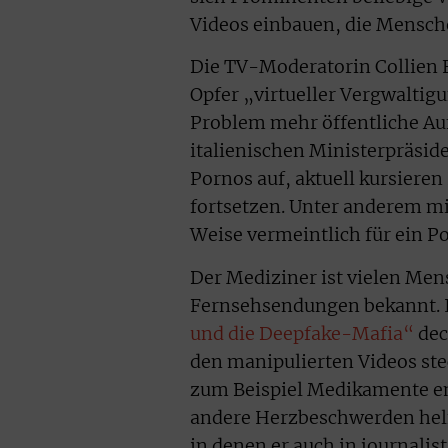
Videos einbauen, die Mensch
Die TV-Moderatorin Collien F
Opfer „virtueller Vergwaltig
Problem mehr öffentliche Auf
italienischen Ministerpräsid
Pornos auf, aktuell kursieren 
fortsetzen. Unter anderem m
Weise vermeintlich für ein Po
Der Mediziner ist vielen M
Fernsehsendungen bekannt. 
und die Deepfake-Mafia“
dec
den manipulierten Videos stec
zum Beispiel Medikamente em
andere Herzbeschwerden helf
in denen er auch in journalist