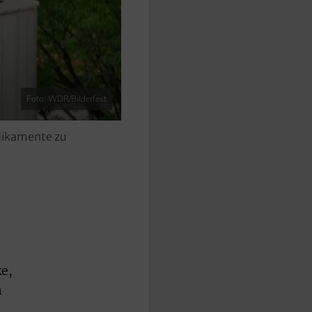
Foto: WDR/Bilderfest
edikamente zu
n
e,
n