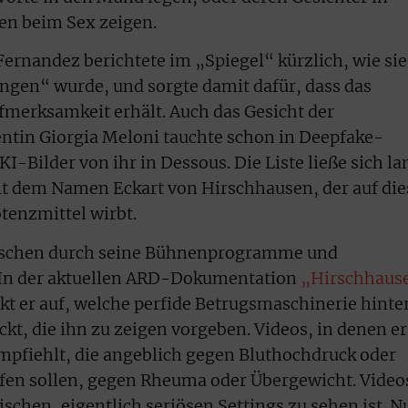
en beim Sex zeigen.
ernandez berichtete im „Spiegel“ kürzlich, wie sie
ungen“ wurde, und sorgte damit dafür, dass das
merksamkeit erhält. Auch das Gesicht der
entin Giorgia Meloni tauchte schon in Deepfake-
KI-Bilder von ihr in Dessous. Die Liste ließe sich la
it dem Namen Eckart von Hirschhausen, der auf die
tenzmittel wirbt.
enschen durch seine Bühnenprogramme und
In der aktuellen ARD-Dokumentation
„Hirschhaus
kt er auf, welche perfide Betrugsmaschinerie hinte
kt, die ihn zu zeigen vorgeben. Videos, in denen er
pfiehlt, die angeblich gegen Bluthochdruck oder
en sollen, gegen Rheuma oder Übergewicht. Video
ischen, eigentlich seriösen Settings zu sehen ist. N