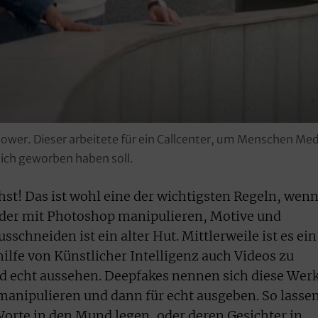
blower. Dieser arbeitete für ein Callcenter, um Menschen M
lich geworben haben soll.
ehst! Das ist wohl eine der wichtigsten Regeln, wen
lder mit Photoshop manipulieren, Motive und
schneiden ist ein alter Hut. Mittlerweile ist es ein
ilfe von Künstlicher Intelligenz auch Videos zu
nd echt aussehen. Deepfakes nennen sich diese Werk
 manipulieren und dann für echt ausgeben. So lasse
orte in den Mund legen, oder deren Gesichter in