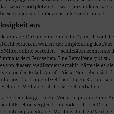
laut wurde und plötzlich etwas ganz anderes sagt a
enbewegungen sind nahezu perfekt synchronisiert.
losigkeit aus
es zutage. Da sind zum einen die Opfer, die auf di
l Geld verlieren, weil sie der Empfehlung des Fake
 Mittel online bestellen – schließlich kennen sie 
 Zunft aus dem Fernsehen. Eine Betroffene gibt zu:
s von diesem Medikament erzählt, hätte sie es nie
ne Version des Enkel-Anruf-Tricks. Nur geben sich d
ndte aus, die dringend Geld benötigen. Stattdessen
esehener Mediziner als Lockvogel herhalten.
inzige, dem das geschieht. Von dem prominenten Ar
benfalls schon vergleichbare Videos. In der Doku
d Ernährungsmediziner Matthias Riedl zu Wort, de