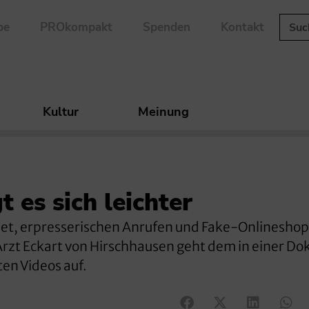
be
PROkompakt
Spenden
Kontakt
Kultur
Meinung
t es sich leichter
rnet, erpresserischen Anrufen und Fake-Onlineshop
 Arzt Eckart von Hirschhausen geht dem in einer Do
ten Videos auf.