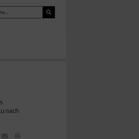
s
ku nach