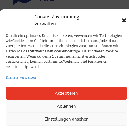
Cookie-Zustimmung
PRINTAUSGABE
verwalten
Mediadaten
Um dir ein optimales Erlebnis zu bieten, verwenden wir Technologien
wie Cookies, um Geräteinformationen zu speichern und/oder darauf
PROKOMPAKT
zuzugreifen. Wenn du diesen Technologien zustimmst, können wir
Daten wie das Surfverhalten oder eindeutige IDs auf dieser Website
Impressum
verarbeiten. Wenn du deine Zustimmung nicht erteilst oder
zurückziehst, können bestimmte Merkmale und Funktionen
beeinträchtigt werden.
SPENDEN
Dienste verwalten
Datenschutz
Akzeptieren
KONTAKT
Cookie-Richtlinie
Ablehnen
Einstellungen ansehen