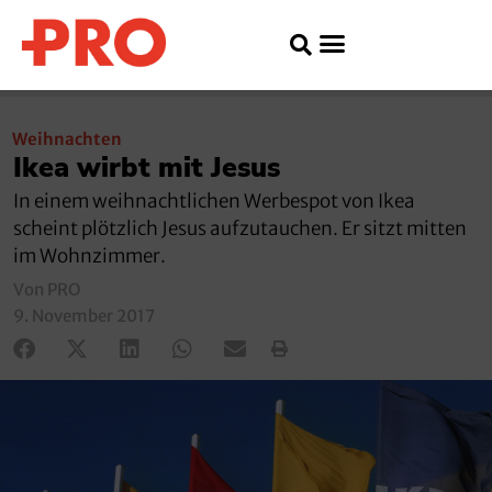
Weihnachten
Ikea wirbt mit Jesus
In einem weihnachtlichen Werbespot von Ikea
scheint plötzlich Jesus aufzutauchen. Er sitzt mitten
im Wohnzimmer.
Von PRO
9. November 2017