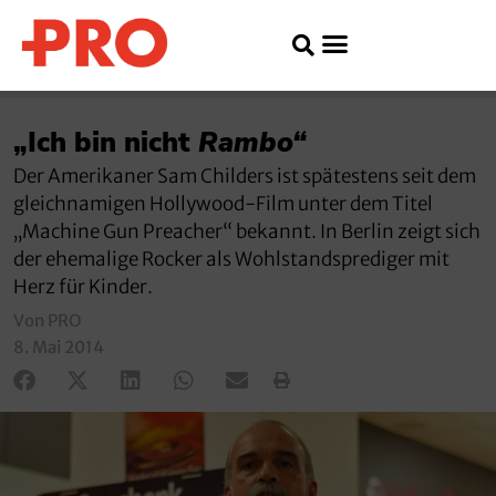
„Ich bin nicht
Rambo“
Der Amerikaner Sam Childers ist spätestens seit dem
gleichnamigen Hollywood-Film unter dem Titel
„Machine Gun Preacher“ bekannt. In Berlin zeigt sich
der ehemalige Rocker als Wohlstandsprediger mit
Herz für Kinder.
Von PRO
8. Mai 2014