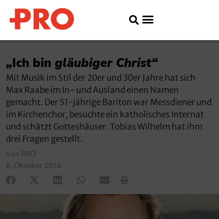
„Ich bin
gläubiger Christ“
Mit Musik im Stil der 20er und 30er Jahre hat sich
Max Raabe im In- und Ausland einen Namen
gemacht. Der 51-jährige Bariton war Messdiener und
im Kirchenchor, besuchte ein katholisches Internat
und schätzt Gotteshäuser. Tobias Wilhelm hat ihm
drei Fragen gestellt.
Von PRO
8. Oktober 2014